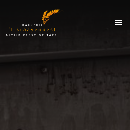
Skip
to
Bakkerij
content
't
Kraayennest