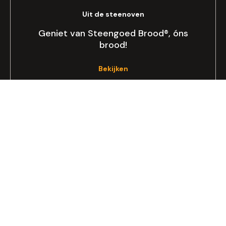
Uit de steenoven
Geniet van Steengoed Brood®, óns
brood!
Bekijken
Allergie of dieet
Op zoek naar lactose- of glutenvrij
brood?
Lees meer
Zakelijk