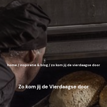
home
/
inspiratie & blog
/
zo kom jij de vierdaagse door
Zo kom jij de Vierdaagse door