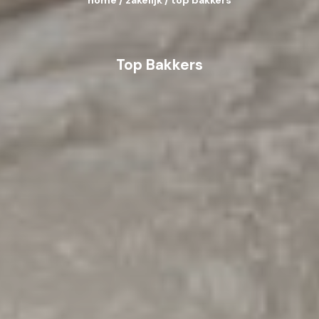
home
/
zakelijk
/
top bakkers
Top Bakkers