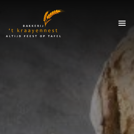
Wat
Skip
to
is
Bakkerij
content
't
Steengoedbrood?
Kraayennest