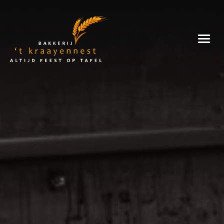
Skip
to
Bakkerij
content
't
Kraayennest