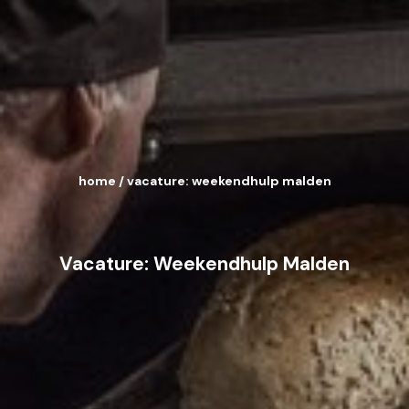
home
/
vacature: weekendhulp malden
Vacature: Weekendhulp Malden