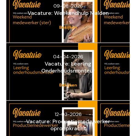
09-06-2026
Vacature: Weekendhulp Malden
Bekijken
04-04-2026
Vacature: Leerling
Onderhoudsmonteur
Bekijken
12-03-2026
Vacature: Productiemedewerker
oproepkracht