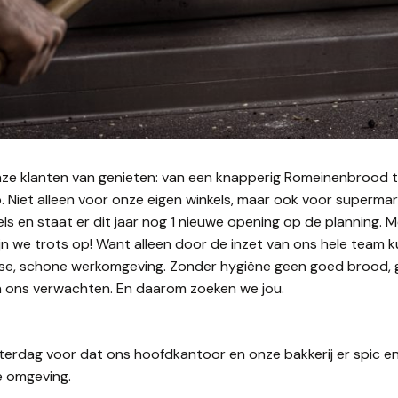
e klanten van genieten: van een knapperig Romeinenbrood tot
Niet alleen voor onze eigen winkels, maar ook voor supermarkt
kels en staat er dit jaar nog 1 nieuwe opening op de planning.
 zijn we trots op! Want alleen door de inzet van ons hele te
risse, schone werkomgeving. Zonder hygiëne geen goed brood, 
an ons verwachten. En daarom zoeken we jou.
rdag voor dat ons hoofdkantoor en onze bakkerij er spic en s
e omgeving.