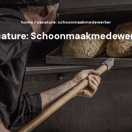
home
/
vacature: schoonmaakmedewerker
ature: Schoonmaakmedewer