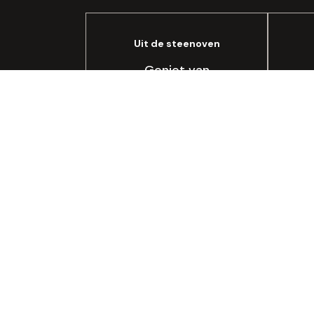
Uit de steenoven
Geniet van
Steengoed Brood®,
óns brood!
Bekijken