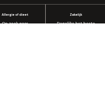
Allergie of dieet
Zakelijk
Op zoek naar
Dagelijks het beste
lactose- of
brood in jouw
glutenvrij brood?
bedrijf?
Lees meer
Wordt ook TopBakker
Winkeloverzicht
Spa