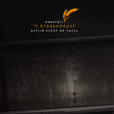
Skip
to
Bakkerij
content
't
Kraayennest