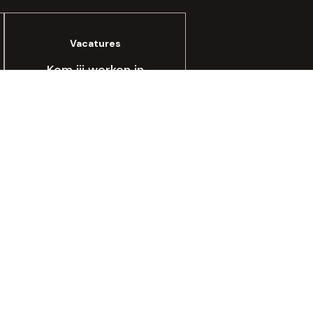
Vacatures
Kom jij werken in
onze bakkerij of in
een winkel?
Vacatures bekijken
arplan
Vacatures
Tegen verspilling
Top Bakkers