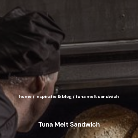
home
/
inspiratie & blog
/
tuna melt sandwich
Tuna Melt Sandwich