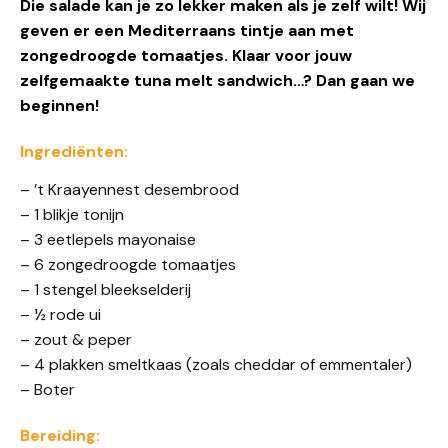
Die salade
kan je zo lekker maken als je zelf wil
t
! Wij
geven er een
M
editerraans tintje aan met
zongedroogde tomaatjes.
Klaar voor jouw
zelfgemaakte tuna melt sandwich…? Dan gaan we
beginnen!
Ingrediënten
:
–
’t Kraayennest desembrood
–
1 blikje tonijn
–
3 eetlepels mayonaise
–
6
zongedroogde
tomaat
jes
–
1 stengel bleekselderij
–
½ rode ui
–
zout & peper
–
4 plakken smeltkaas (zoals cheddar of emmentaler)
–
Boter
Bereiding: