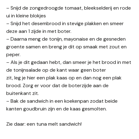
– Snijd de
zongedroogde
tomaat, bleekselderij en rode
ui in kleine blokjes
– Snijd het desembrood in stevige plakken en smeer
deze aan 1 zijde in met boter.
–
Daarna m
eng de tonijn, mayonaise en de gesneden
groente samen en breng
je
dit op smaak met zout en
peper.
–
Als je dit gedaan hebt, dan s
meer
je
het brood in met
de tonijnsalade op de kant waar geen boter
zit
,
leg
je
hier een plak kaas op
en dan nog een plak
brood. Zorg er voor dat de boter
zijde
aan de
buitenkant zit.
– Bak de sandwich in een koekenpan
zodat beide
kanten goudbruin zijn en de kaas gesmolten.
Zie daar: een tuna melt sandwich!