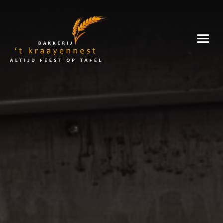
Skip
to
Bakkerij
content
't
Kraayennest