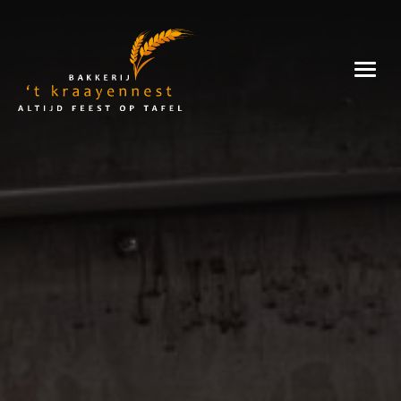
Skip
to
Bakkerij
content
't
Kraayennest