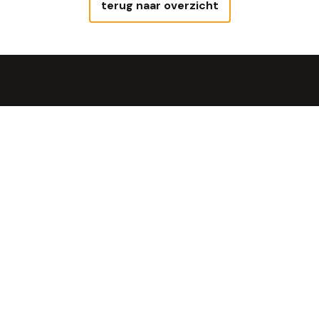
terug naar overzicht
Uit de steenoven
Geniet van Steengoed Brood®, óns
brood!
Bekijken
Allergie of dieet