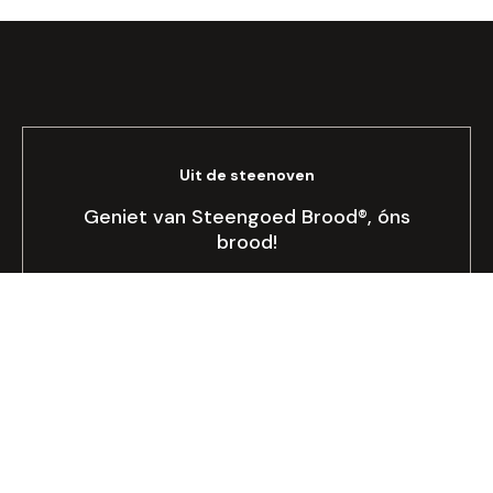
Uit de steenoven
Geniet van Steengoed Brood®, óns
brood!
Bekijken
Allergie of dieet
Op zoek naar lactose- of glutenvrij
brood?