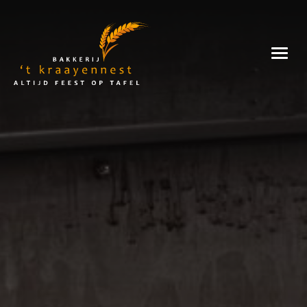
Skip
to
Bakkerij
content
't
Kraayennest