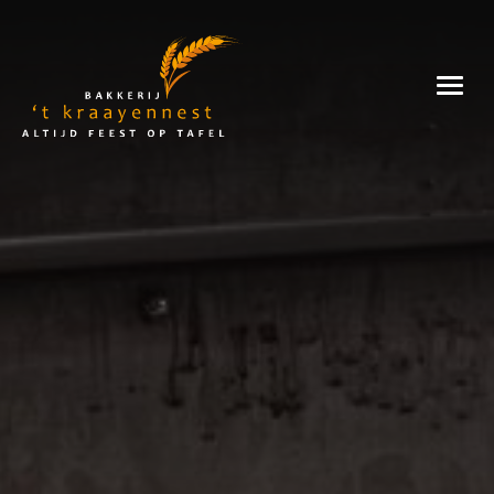
Skip
to
Bakkerij
content
't
Kraayennest