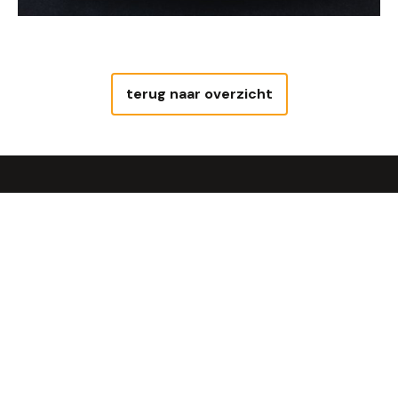
terug naar overzicht
Uit de steenoven
Geniet van Steengoed Brood®, óns
brood!
Bekijken