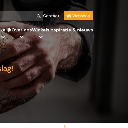
Contact
Webshop
kelijk
Over ons
Winkels
Inspiratie & nieuws
g.
lag!