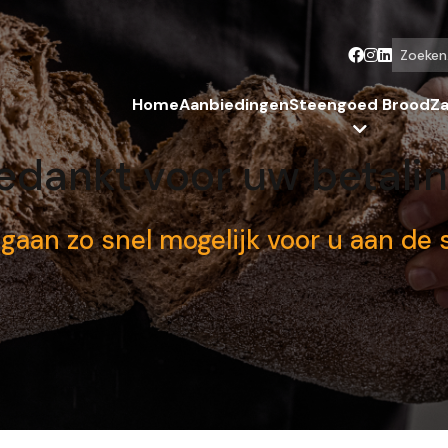
Zoeken...
Home
Aanbiedingen
Steengoed Brood
Za
edankt voor uw betalin
gaan zo snel mogelijk voor u aan de s