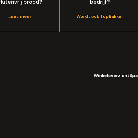
glutenvrij brood?
bedrijf?
Lees meer
Wordt ook TopBakker
Winkeloverzicht
Spa