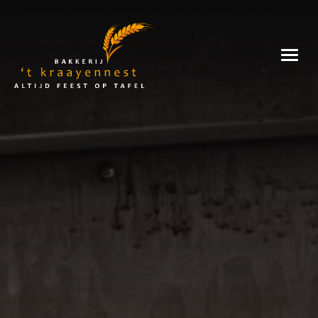
Skip
to
Bakkerij
content
't
Kraayennest