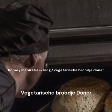
home
/
inspiratie & blog
/
vegetarische broodje döner
Vegetarische broodje Döner