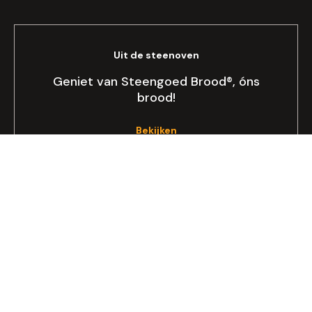
Uit de steenoven
Geniet van Steengoed Brood®, óns
brood!
Bekijken
Allergie of dieet
Op zoek naar lactose- of glutenvrij
brood?
Lees meer