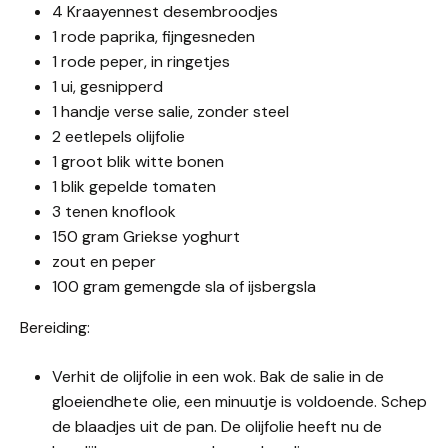
4 Kraayennest desembroodjes
1 rode paprika, fijngesneden
1 rode peper, in ringetjes
1 ui, gesnipperd
1 handje verse salie, zonder steel
2 eetlepels olijfolie
1 groot blik witte bonen
1 blik gepelde tomaten
3 tenen knoflook
150 gram Griekse yoghurt
zout en peper
100 gram gemengde sla of ijsbergsla
Bereiding:
Verhit de olijfolie in een wok. Bak de salie in de
gloeiendhete olie, een minuutje is voldoende. Schep
de blaadjes uit de pan. De olijfolie heeft nu de