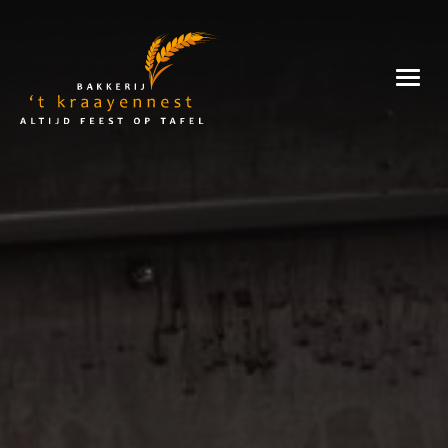
Skip
to
Bakkerij
content
't
Kraayennest