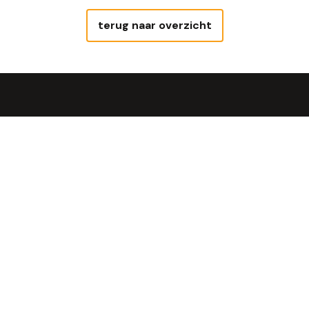
terug naar overzicht
Uit de steenoven
Geniet van Steengoed Brood®, óns
brood!
Bekijken