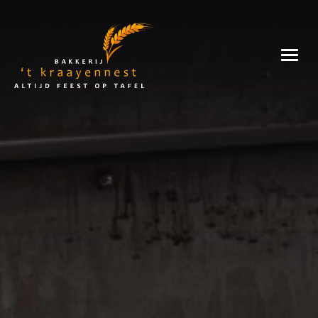
Skip
to
Bakkerij
content
't
Kraayennest