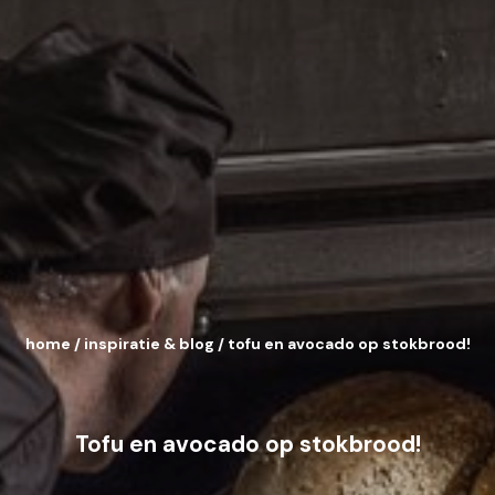
home
/
inspiratie & blog
/
tofu en avocado op stokbrood!
Tofu en avocado op stokbrood!