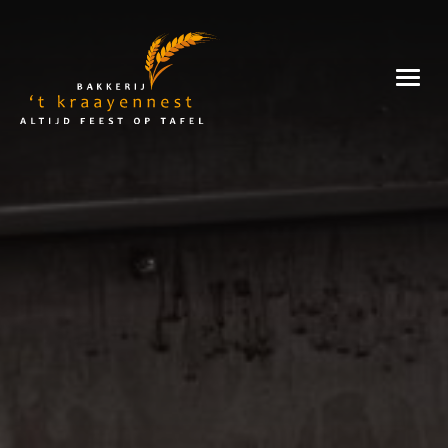
Skip
to
Bakkerij
content
't
Kraayennest