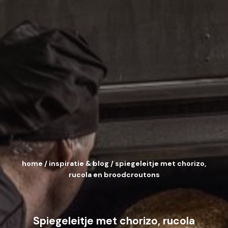
home
/
inspiratie & blog
/
spiegeleitje met chorizo,
rucola en broodcroutons
Spiegeleitje met chorizo, rucola