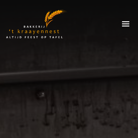
Skip
to
Bakkerij
content
't
Kraayennest