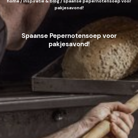
home
/
inspiratie & blog
/
spaanse pepernotensoep voor
pakjesavond!
Spaanse Pepernotensoep voor
pakjesavond!