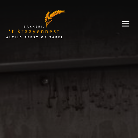
Skip
to
Bakkerij
content
't
Kraayennest