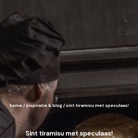
home
/
inspiratie & blog
/
sint tiramisu met speculaas!
Sint tiramisu met speculaas!