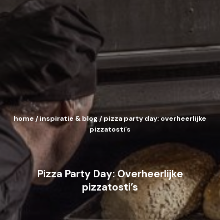
home
/
inspiratie & blog
/
pizza party day: overheerlijke
pizzatosti’s
Pizza Party Day: Overheerlijke
pizzatosti’s