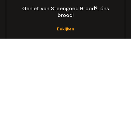
Geniet van Steengoed Brood®, óns
brood!
Bekijken
Allergie of dieet
Op zoek naar lactose- of glutenvrij
brood?
Lees meer
Zakelijk
Dagelijks het beste brood in jouw