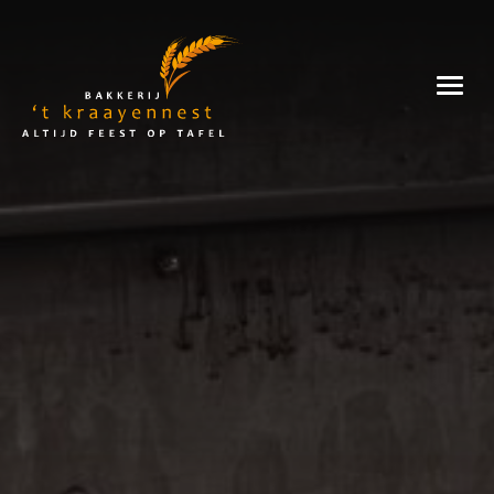
Skip
to
Bakkerij
content
't
Kraayennest