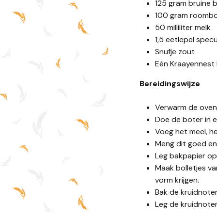
125 gram bruine 
100 gram roombo
50 milliliter melk
1,5 eetlepel spec
Snufje zout
Eén Kraayennest
Bereidingswijze
Verwarm de oven
Doe de boter in 
Voeg het meel, he
Meng dit goed en
Leg bakpapier op
Maak bolletjes va
vorm krijgen.
Bak de kruidnote
Leg de kruidnote