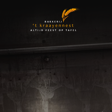
Skip
to
Bakkerij
content
't
Kraayennest