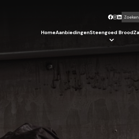
Zoeken...
Home
Aanbiedingen
Steengoed Brood
Za