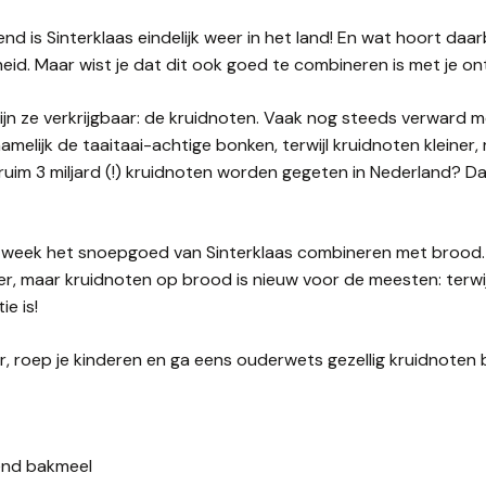
d is Sinterklaas eindelijk weer in het land! En wat hoort daarb
gheid. Maar wist je dat dit ook goed te combineren is met je on
jn ze verkrijgbaar: de kruidnoten. Vaak nog steeds verward
amelijk de taaitaai-achtige bonken, terwijl kruidnoten kleiner, 
ks ruim 3 miljard (!) kruidnoten worden gegeten in Nederland? Da
week het snoepgoed van Sinterklaas combineren met brood.
er, maar kruidnoten op brood is nieuw voor de meesten: terwij
ie is!
aar, roep je kinderen en ga eens ouderwets gezellig kruidnoten 
zend bakmeel