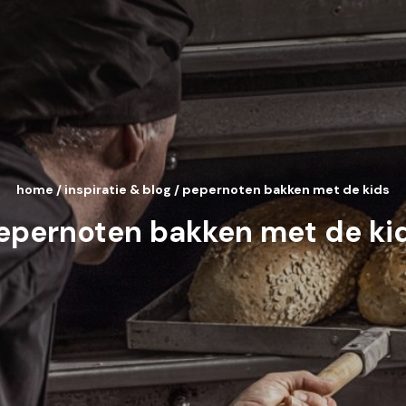
home
/
inspiratie & blog
/
pepernoten bakken met de kids
epernoten bakken met de ki