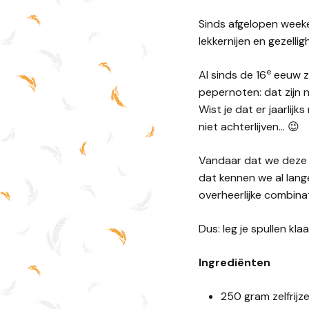
Sinds afgelopen weeken
lekkernijen en gezelli
e
Al sinds de 16
eeuw zi
pepernoten: dat zijn n
Wist je dat er jaarlij
niet achterlijven… 😉
Vandaar dat we deze 
dat kennen we al lang
overheerlijke combinat
Dus: leg je spullen kl
Ingrediënten
250 gram zelfrij