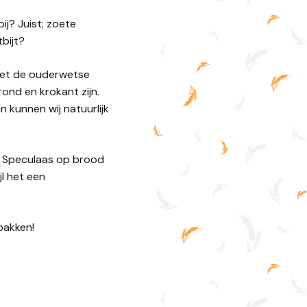
ij? Juist; zoete
tbijt?
 met de ouderwetse
rond en krokant zijn.
n kunnen wij natuurlijk
 Speculaas op brood
l het een
bakken!