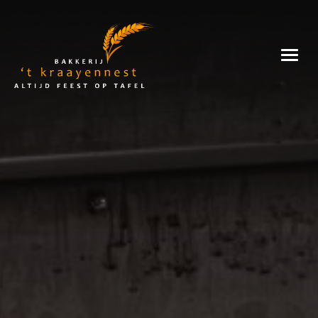
Skip
to
Bakkerij
content
't
Kraayennest