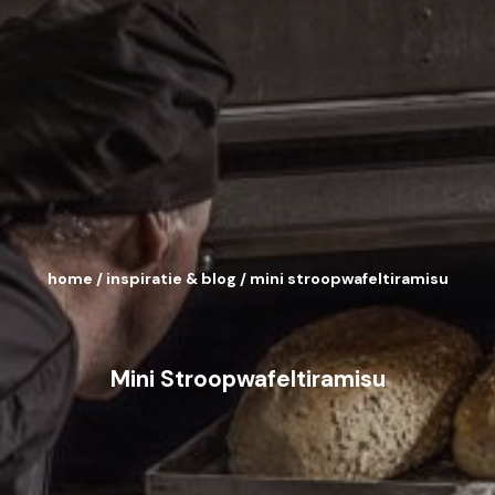
home
/
inspiratie & blog
/
mini stroopwafeltiramisu
Mini Stroopwafeltiramisu