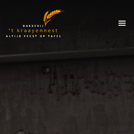
Skip
to
Bakkerij
content
't
Kraayennest