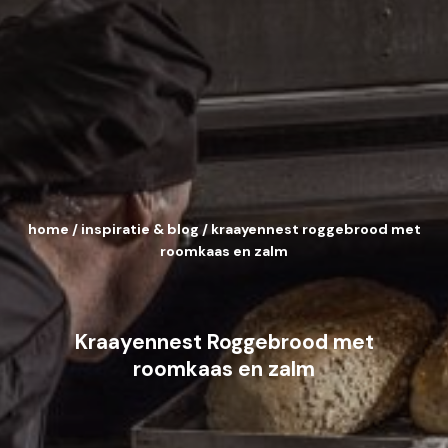
home
/
inspiratie & blog
/
kraayennest roggebrood met
roomkaas en zalm
Kraayennest Roggebrood met
roomkaas en zalm