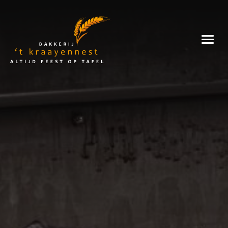
Skip
to
Bakkerij
content
't
Kraayennest