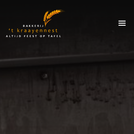
Skip
to
Bakkerij
content
't
Kraayennest