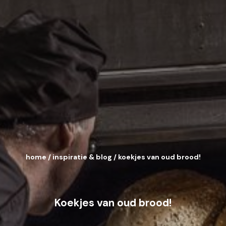
home
/
inspiratie & blog
/
koekjes van oud brood!
Koekjes van oud brood!