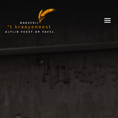
Skip
to
Bakkerij
content
't
Kraayennest