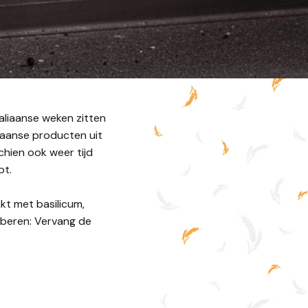
taliaanse weken zitten
liaanse producten uit
chien ook weer tijd
pt.
kt met basilicum,
oberen: Vervang de