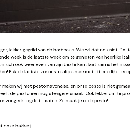
er, lekker gegrild van de barbecue. Wie wil dat nou niet! De I
gende week is de laatste week om te genieten van heerlijke Ita
on zich ook weer even van zijn beste kant laat zien is het miss
en! Pak de laatste zonnestraaltjes mee met dit heerlijke rece
r maken wij met pestomayonaise, en onze pesto is niet gemaa
geeft de pesto een nog stevigere smaak. Ook lekker om te pr
door zongedroogde tomaten. Zo maak je rode pesto!
uit onze bakkerij