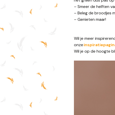
het grillen dus pas op
– Smeer de helften va
– Beleg de broodjes m
– Genieten maar!
Wil je meer inspirere
onze
inspiratiepagin
Wil je op de hoogte b