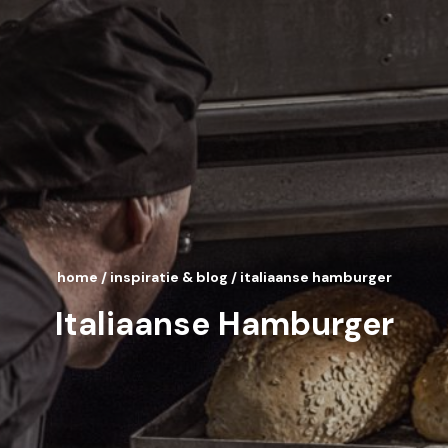
home
/
inspiratie & blog
/
italiaanse hamburger
Italiaanse Hamburger