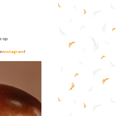
je op
en
Instagram
!