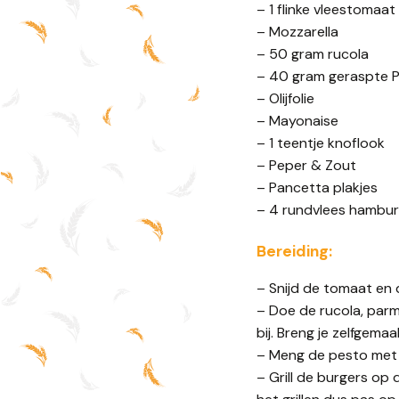
– 1 flinke vleestomaat
– Mozzarella
– 50 gram rucola
– 40 gram geraspte 
– Olijfolie
– Mayonaise
– 1 teentje knoflook
– Peper & Zout
– Pancetta plakjes
– 4 rundvlees hamburg
Bereiding:
– Snijd de tomaat en d
– Doe de rucola, parm
bij. Breng je zelfgem
– Meng de pesto met 
– Grill de burgers op