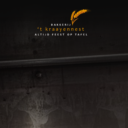
Skip
to
Bakkerij
content
't
Kraayennest