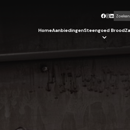
Zoeken...
Home
Aanbiedingen
Steengoed Brood
Za