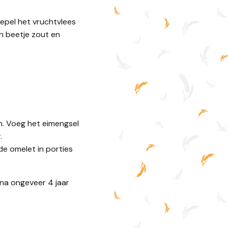
lepel het vruchtvlees
en beetje zout en
en. Voeg het eimengsel
.
de omelet in porties
 na ongeveer 4 jaar