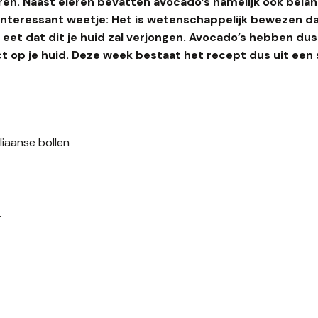
n. Naast eieren bevatten avocado’s namelijk ook belang
interessant weetje: Het is wetenschappelijk bewezen d
eet dat dit je huid zal verjongen. Avocado’s hebben dus 
ct op je huid. Deze week bestaat het recept dus uit een
liaanse bollen
k