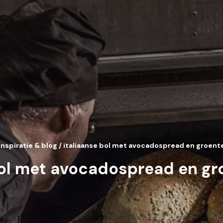
inspiratie & blog
/
italiaanse bol met avocadospread en groen
bol met avocadospread en g