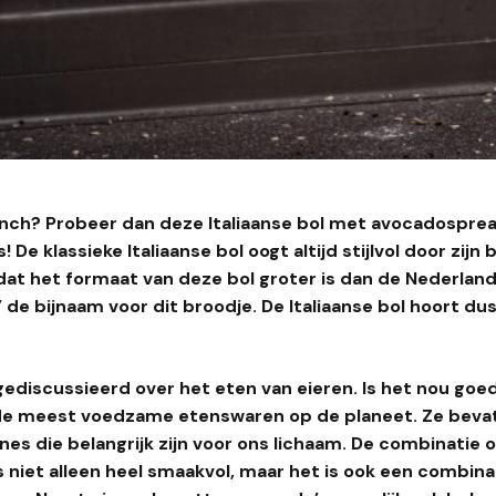
lunch? Probeer dan deze Italiaanse bol met avocadospre
De klassieke Italiaanse bol oogt altijd stijlvol door zijn 
at het formaat van deze bol groter is dan de Nederland
l’ de bijnaam voor dit broodje. De Italiaanse bol hoort dus
 gediscussieerd over het eten van eieren. Is het nou goed 
n de meest voedzame etenswaren op de planeet. Ze beva
nes die belangrijk zijn voor ons lichaam. De combinatie 
s niet alleen heel smaakvol, maar het is ook een combin