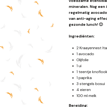
voedzame etensware
mineralen. Nog een 
regelmatig avocado 
van anti-aging effe
gezonde lunch! 🙂
Ingrediënten:
2 Kraayennest Ita
1 avocado
Olijfolie
1 ui
1 teentje knofloo
1 paprika
3 stengels bosui
4 eieren
100 ml melk
Bereiding: