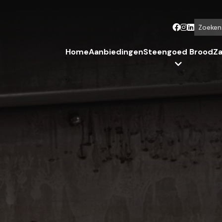
Zoeken...
Home
Aanbiedingen
Steengoed Brood
Za