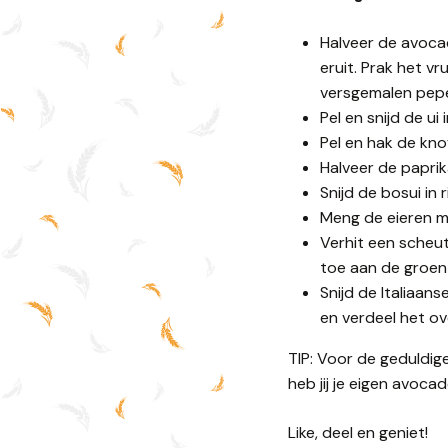
Halveer de avocad
eruit. Prak het v
versgemalen pepe
Pel en snijd de ui 
Pel en hak de kno
Halveer de paprika
Snijd de bosui in r
Meng de eieren m
Verhit een scheut
toe aan de groen
Snijd de Italiaan
en verdeel het ov
TIP: Voor de geduldig
heb jij je eigen avoc
Like, deel en geniet!