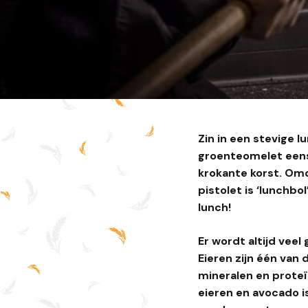
Zin in een stevige 
groenteomelet eens! 
krokante korst. Omd
pistolet is ‘lunchbo
lunch!
Er wordt altijd veel
Eieren zijn één va
mineralen en proteï
eieren en avocado i