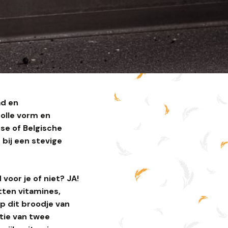
ad en
bolle vorm en
se of Belgische
 bij een stevige
voor je of niet? JA!
tten vitamines,
op dit broodje van
atie van twee