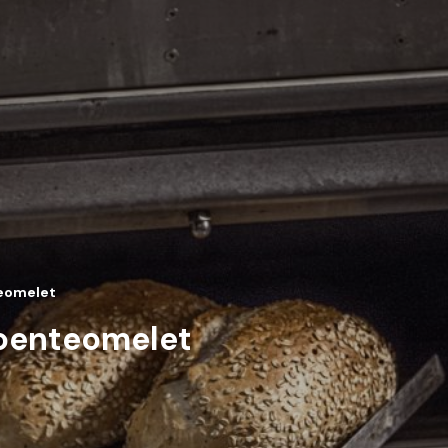
teomelet
roenteomelet