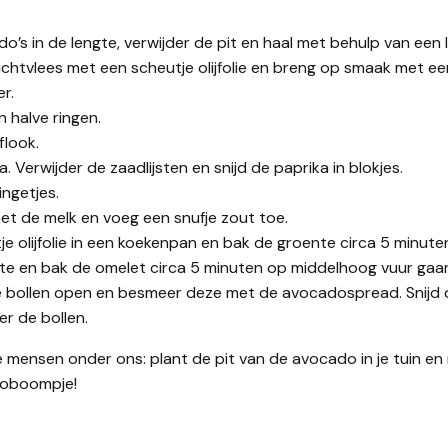
o’s in de lengte, verwijder de pit en haal met behulp van een 
ruchtvlees met een scheutje olijfolie en breng op smaak met e
r.
in halve ringen.
flook.
. Verwijder de zaadlijsten en snijd de paprika in blokjes.
ingetjes.
et de melk en voeg een snufje zout toe.
je olijfolie in een koekenpan en bak de groente circa 5 minut
te en bak de omelet circa 5 minuten op middelhoog vuur gaar
se bollen open en besmeer deze met de avocadospread. Snijd 
er de bollen.
e mensen onder ons: plant de pit van de avocado in je tuin en
adoboompje!