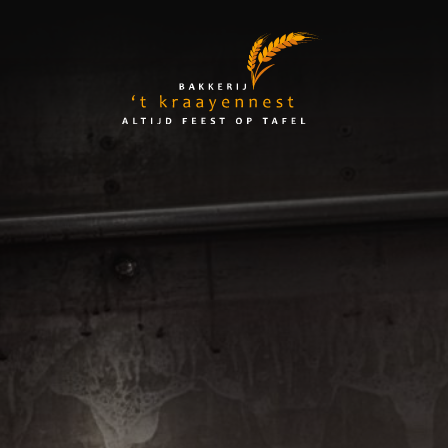
Skip
to
Bakkerij
content
't
Kraayennest