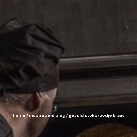
home
/
inspiratie & blog
/
gevuld stokbroodje kraay