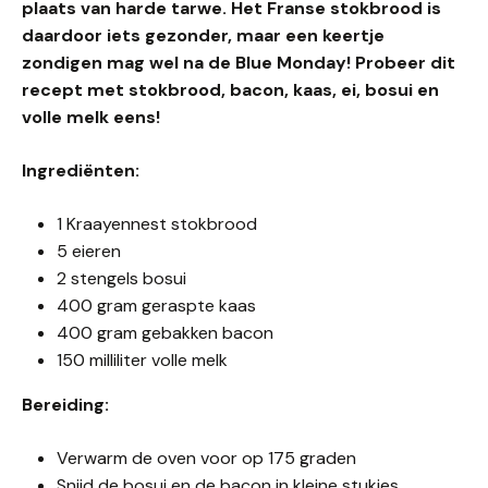
plaats van harde tarwe. Het Franse stokbrood is
daardoor iets gezonder, maar een keertje
zondigen mag wel na de Blue Monday! Probeer dit
recept met stokbrood, bacon, kaas, ei, bosui en
volle melk eens!
Ingrediënten:
1 Kraayennest stokbrood
5 eieren
2 stengels bosui
400 gram geraspte kaas
400 gram gebakken bacon
150 milliliter volle melk
Bereiding:
Verwarm de oven voor op 175 graden
Snijd de bosui en de bacon in kleine stukjes