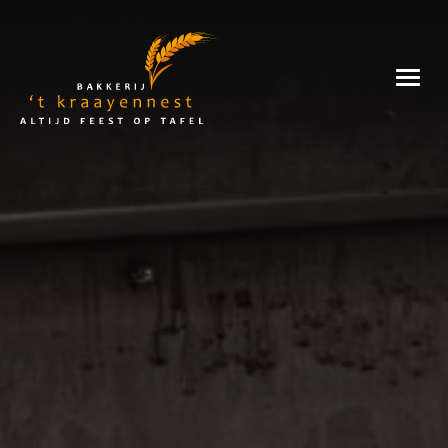
Skip
to
Bakkerij
content
't
Kraayennest