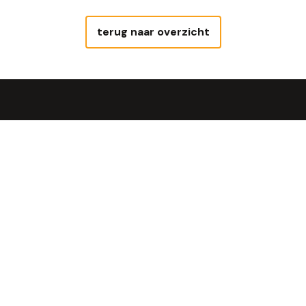
terug naar overzicht
Uit de steenoven
Geniet van Steengoed Brood®, óns
brood!
Bekijken