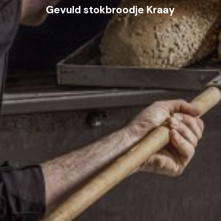
Gevuld stokbroodje Kraay