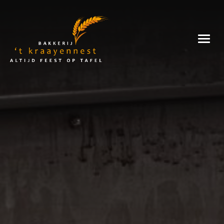
Skip
to
Bakkerij
content
't
Kraayennest