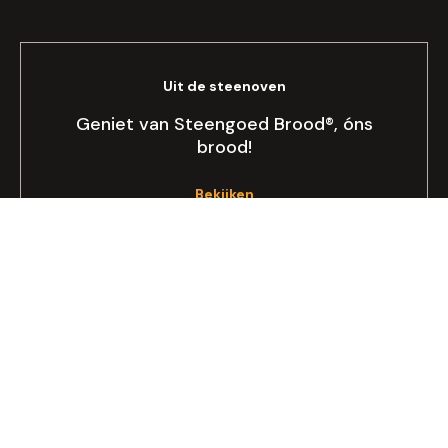
Uit de steenoven
Geniet van Steengoed Brood®, óns
brood!
Bekijken
Allergie of dieet
Op zoek naar lactose- of glutenvrij
brood?
Lees meer