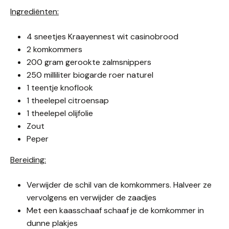
Ingrediënten:
4 sneetjes Kraayennest wit casinobrood
2 komkommers
200 gram gerookte zalmsnippers
250 milliliter biogarde roer naturel
1 teentje knoflook
1 theelepel citroensap
1 theelepel olijfolie
Zout
Peper
Bereiding:
Verwijder de schil van de komkommers. Halveer ze
vervolgens en verwijder de zaadjes
Met een kaasschaaf schaaf je de komkommer in
dunne plakjes