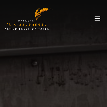
Skip
to
Bakkerij
content
't
Kraayennest