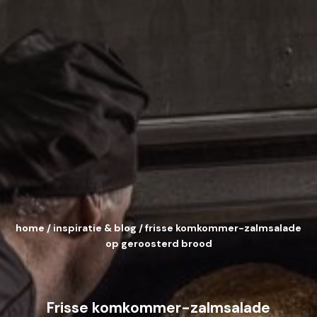
home
/
inspiratie & blog
/
frisse komkommer-zalmsalade
op geroosterd brood
Frisse komkommer-zalmsalade