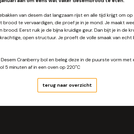
 januari aan om eens wat vaker desembrood te eten.
kken van desem dat langzaam rijst en alle tijd krijgt om op
it brood te vervaardigen, die proef je in je mond. Je maakt we
brood. Eerst ruik je de bijna kruidige geur. Dan bijt je in de 
rkrachtige, open structuur. Je proeft de volle smaak van echt
 Desem Cranberry bol en beleg deze in de puurste vorm met e
ol 5 minuten af in een oven op 220˚C
terug naar overzicht