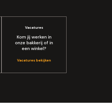
Vacatures
Kom jij werken in
onze bakkerij of in
een winkel?
Vacatures bekijken
arplan
Vacatures
Tegen verspilling
Top Bakkers