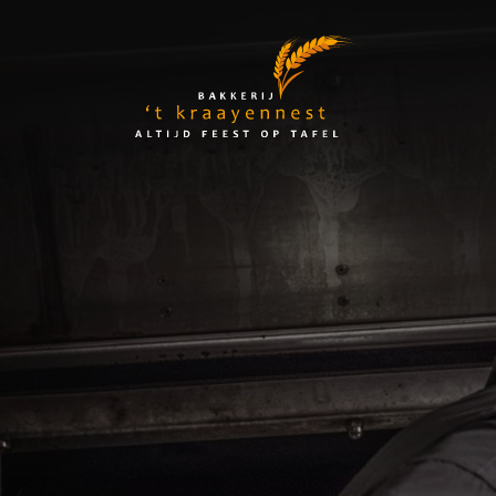
Skip
to
Bakkerij
content
't
Kraayennest