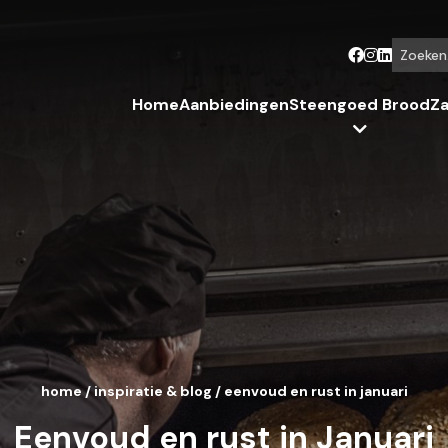
Zoeken...
Home
Aanbiedingen
Steengoed Brood
Za
home
/
inspiratie & blog
/
eenvoud en rust in januari
Eenvoud en rust in Januari