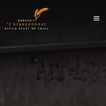
Skip
to
Bakkerij
content
't
Kraayennest