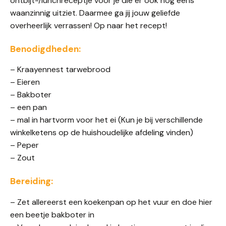
ontbijt-/lunchreceptje voor je die er ook nog eens
waanzinnig uitziet. Daarmee ga jij jouw geliefde
overheerlijk verrassen! Op naar het recept!
Benodigdheden:
– Kraayennest tarwebrood
– Eieren
– Bakboter
– een pan
– mal in hartvorm voor het ei (Kun je bij verschillende
winkelketens op de huishoudelijke afdeling vinden)
– Peper
– Zout
Bereiding:
– Zet allereerst een koekenpan op het vuur en doe hier
een beetje bakboter in