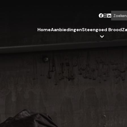
Zoeken...
Home
Aanbiedingen
Steengoed Brood
Za