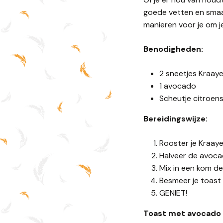
goede vetten en smaak
manieren voor je om j
Benodigheden:
2 sneetjes Kraay
1 avocado
Scheutje citroen
Bereidingswijze:
Rooster je Kraay
Halveer de avocad
Mix in een kom d
Besmeer je toast
GENIET!
Toast met avocado 