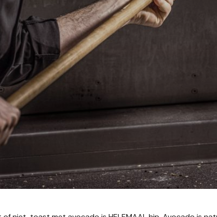
t of niet, toast met avocado is HELEMAAL hip. Avocado is natu