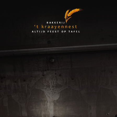
Skip
to
Bakkerij
content
't
Kraayennest