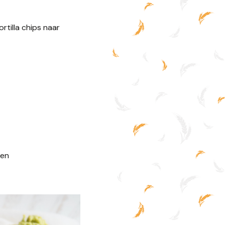
tilla chips naar
len