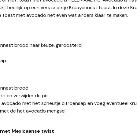
t heerlijk op een vers sneetje Kraayennest toast. In deze K
e toast met avocado net even wat anders klaar te maken.
ennest brood naar keuze, geroosterd
sap
ennest brood
o en verwijder de pit
e avocado met het scheutje citroensap en voeg eventueel kru
 met de het avocado mengsel
met Mexicaanse twist