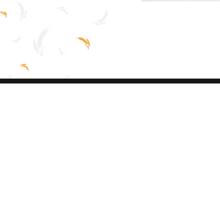
Uit de steenoven
Geniet van
Steengoed Brood®,