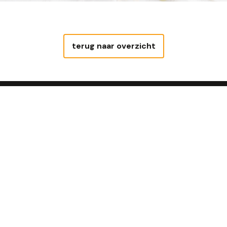
terug naar overzicht
Allergie of dieet
Zakelijk
Op zoek naar
Dagelijks het beste
lactose- of
brood in jouw