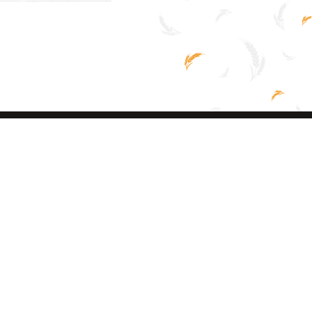
Vacatures
Kom jij werken in
onze bakkerij of in