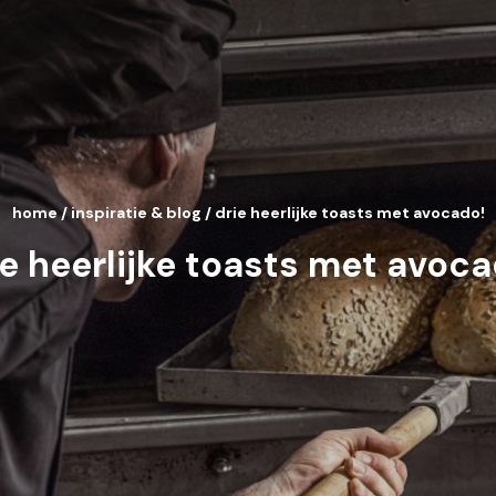
home
/
inspiratie & blog
/
drie heerlijke toasts met avocado!
ie heerlijke toasts met avoca