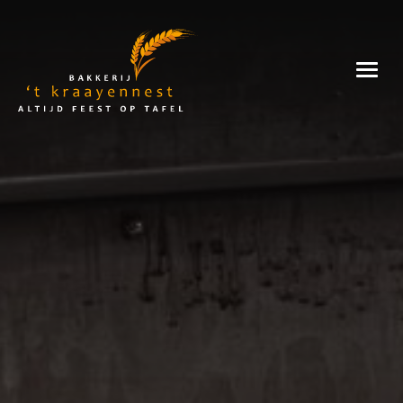
Skip
to
Bakkerij
content
't
Kraayennest