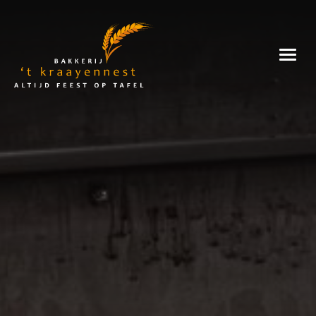
Skip
to
Bakkerij
content
't
Kraayennest