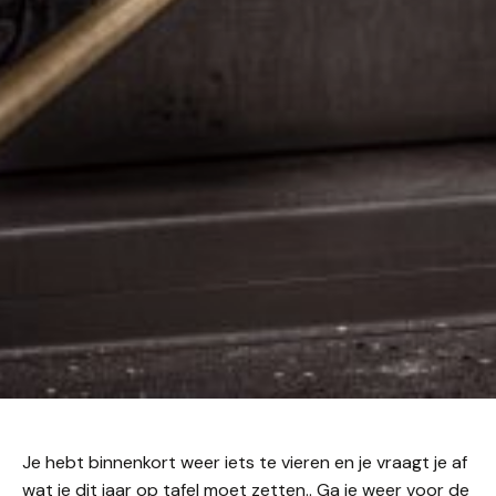
Je hebt binnenkort weer iets te vieren en je vraagt je af
wat je dit jaar op tafel moet zetten.. Ga je weer voor de