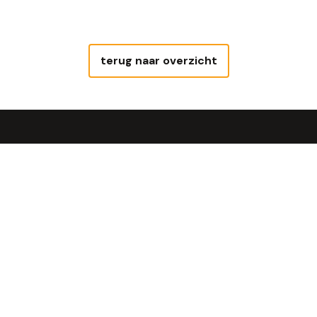
terug naar overzicht
Uit de steenoven
Geniet van Steengoed Brood®, óns
brood!
Bekijken