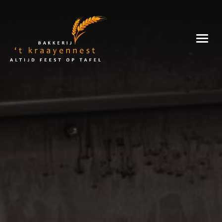
Skip
to
Bakkerij
content
't
Kraayennest