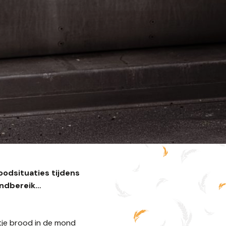
oodsituaties tijdens
andbereik…
tje brood in de mond