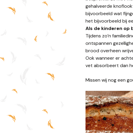
gehalveerde knoflookte
bijvoorbeeld wat fijn
het bijvoorbeeld bij e
Als de kinderen op 
Tijdens zo’n familied
ontspannen gezellighe
brood overheen wrijve
Ook wanneer er achtera
vet absorbeert dan h
Missen wij nog een go