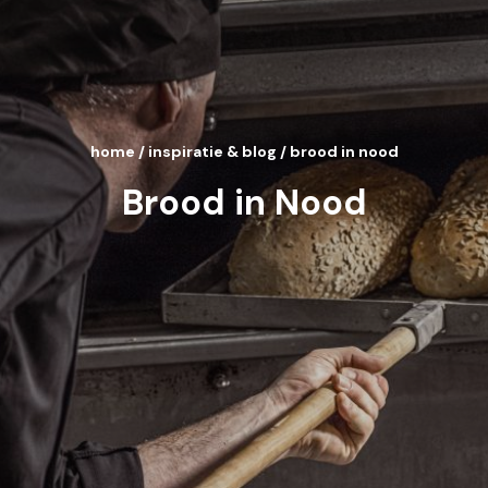
home
/
inspiratie & blog
/
brood in nood
Brood in Nood