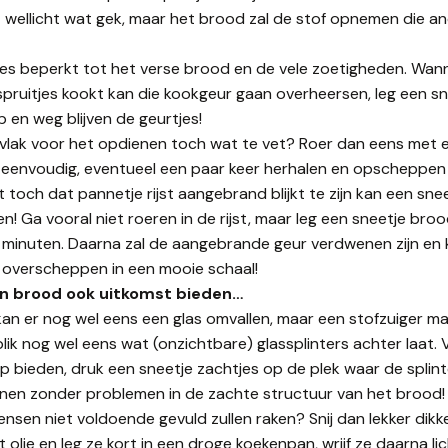
jkt wellicht wat gek, maar het brood zal de stof opnemen die a
s beperkt tot het verse brood en de vele zoetigheden. Wannee
pruitjes kookt kan die kookgeur gaan overheersen, leg een s
 en weg blijven de geurtjes!
ep vlak voor het opdienen toch wat te vet? Roer dan eens met
t eenvoudig, eventueel een paar keer herhalen en opscheppen
 toch dat pannetje rijst aangebrand blijkt te zijn kan een sn
Ga vooral niet roeren in de rijst, maar leg een sneetje brood 
 minuten. Daarna zal de aangebrande geur verdwenen zijn en 
t overscheppen in een mooie schaal!
an brood ook uitkomst bieden…
kan er nog wel eens een glas omvallen, maar een stofzuiger ma
 blik nog wel eens wat (onzichtbare) glassplinters achter laat. 
p bieden, druk een sneetje zachtjes op de plek waar de splint
jnen zonder problemen in de zachte structuur van het brood!
mensen niet voldoende gevuld zullen raken? Snij dan lekker dik
olie en leg ze kort in een droge koekenpan, wrijf ze daarna li