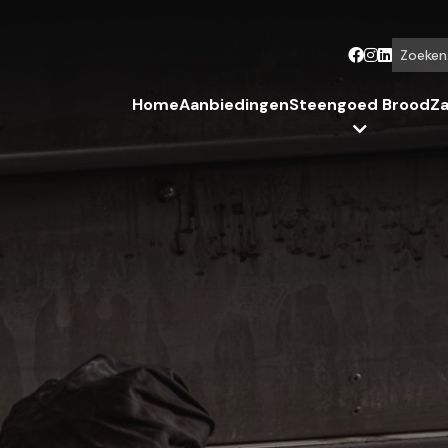
Zoeken...
Home
Aanbiedingen
Steengoed Brood
Za