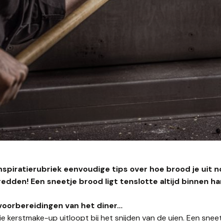
nspiratierubriek eenvoudige tips over hoe brood je uit n
edden! Een sneetje brood ligt tenslotte altijd binnen h
e voorbereidingen van het diner…
 kerstmake-up uitloopt bij het snijden van de uien. Een snee