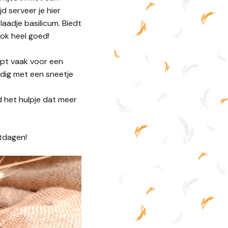
d serveer je hier
aadje basilicum. Biedt
ook heel goed!
lpt vaak voor een
udig met een sneetje
d het hulpje dat meer
tdagen!