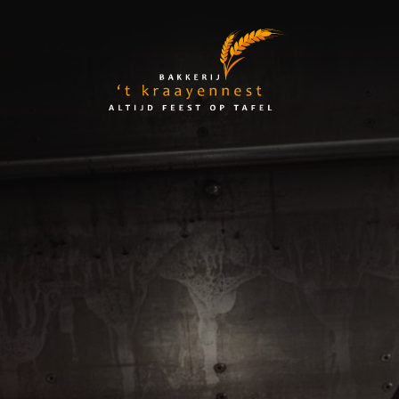
Skip
to
Bakkerij
content
't
Kraayennest