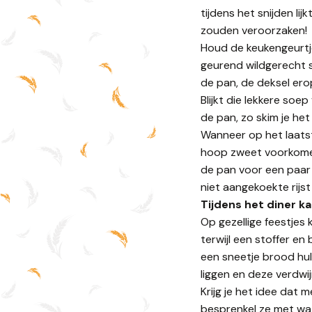
tijdens het snijden li
zouden veroorzaken!
Houd de keukengeurtje
geurend wildgerecht s
de pan, de deksel erop
Blijkt die lekkere so
de pan, zo skim je he
Wanneer op het laatst
hoop zweet voorkomen! 
de pan voor een paar
niet aangekoekte rijs
Tijdens het diner k
Op gezellige feestjes 
terwijl een stoffer en
een sneetje brood hul
liggen en deze verdwi
Krijg je het idee dat 
besprenkel ze met wat 