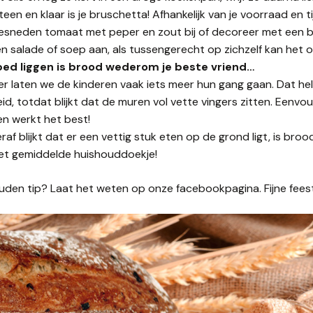
en en klaar is je bruschetta! Afhankelijk van je voorraad en tij
gesneden tomaat met peper en zout bij of decoreer met een bl
en salade of soep aan, als tussengerecht op zichzelf kan het 
bed liggen is brood wederom je beste vriend…
iner laten we de kinderen vaak iets meer hun gang gaan. Dat he
id, totdat blijkt dat de muren vol vette vingers zitten. Eenvo
n werkt het best!
f blijkt dat er een vettig stuk eten op de grond ligt, is broo
et gemiddelde huishouddoekje!
uden tip? Laat het weten op onze facebookpagina. Fijne fees