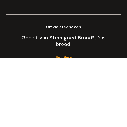
Uit de steenoven
Geniet van Steengoed Brood®, óns
brood!
Bekijken
Allergie of dieet
Op zoek naar lactose- of glutenvrij
brood?
Lees meer