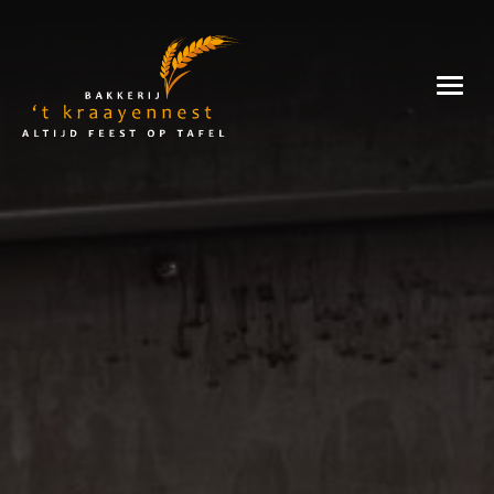
Skip
to
Bakkerij
content
't
Kraayennest