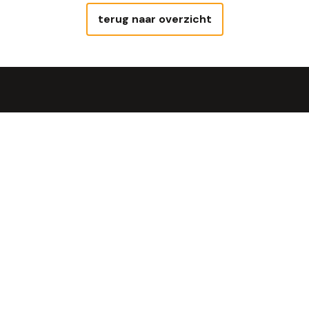
terug naar overzicht
Uit de steenoven
Geniet van Steengoed Brood®, óns
brood!
Bekijken
Allergie of dieet