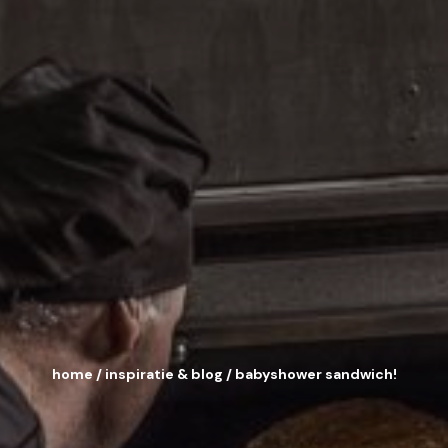
home
/
inspiratie & blog
/
babyshower sandwich!