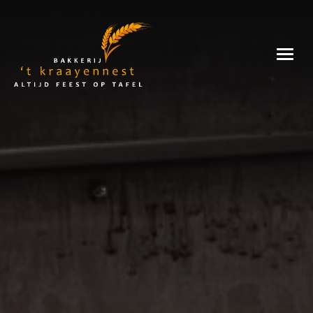
Skip
to
Bakkerij
content
't
Kraayennest